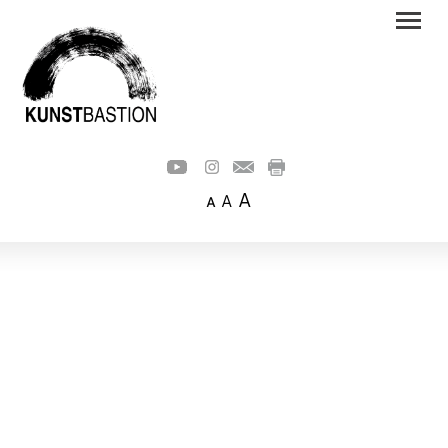
A
A
A