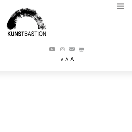
A
A
A