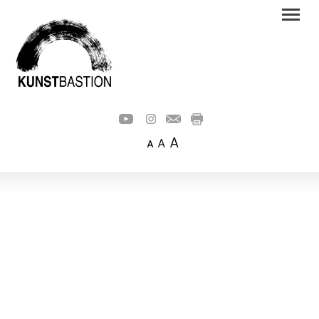
A
A
A