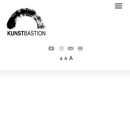
A
A
A