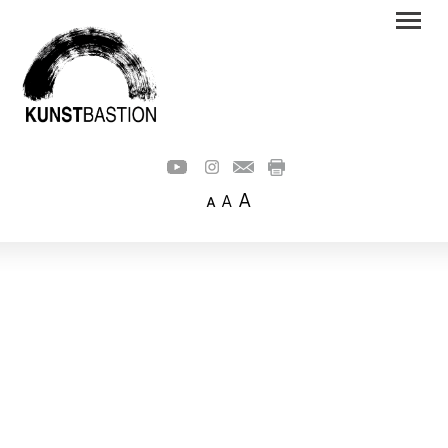
A
A
A