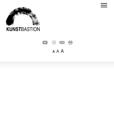
A
A
A