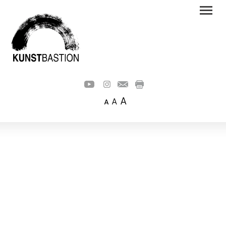
A
A
A