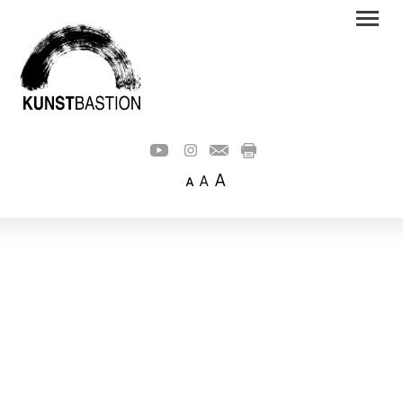
A
A
A