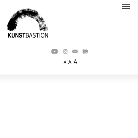
A
A
A