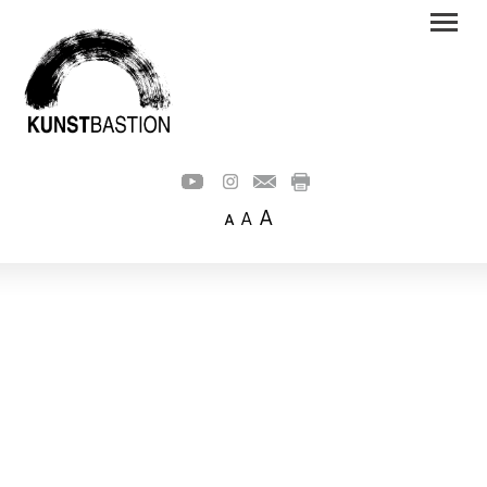
A
A
A