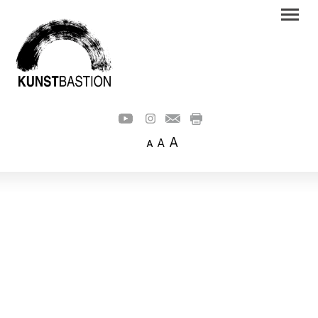
A
A
A