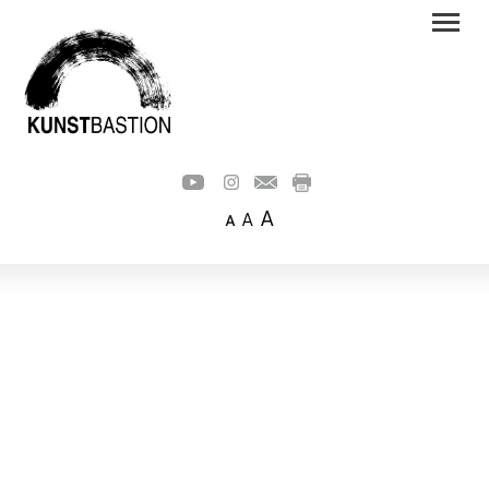
A
A
A