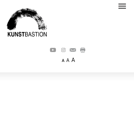
A
A
A