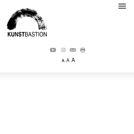
A
A
A